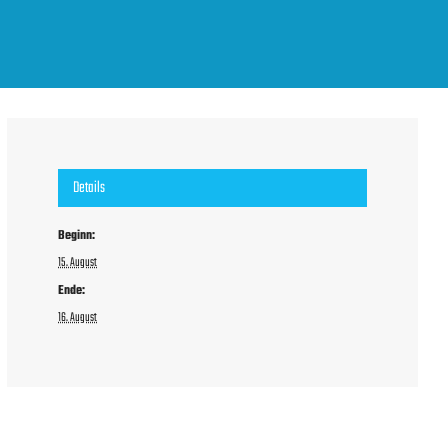
Details
Beginn:
15. August
Ende:
16. August