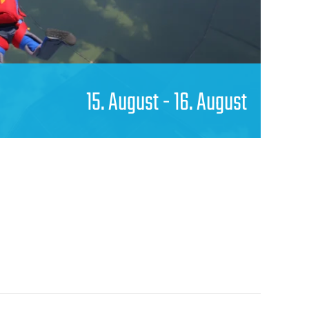
15. August
-
16. August