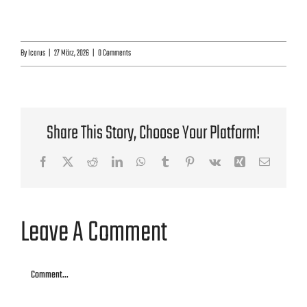
By
Icarus
|
27 März, 2026
|
0 Comments
Share This Story, Choose Your Platform!
Facebook
X
Reddit
LinkedIn
WhatsApp
Tumblr
Pinterest
Vk
Xing
Email
Leave A Comment
Comment